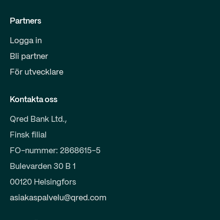
Partners
Logga in
Bli partner
För utvecklare
Kontakta oss
Qred Bank Ltd.,
Finsk filial
FO-nummer: 2868615-5
Bulevarden 30 B 1
00120 Helsingfors
asiakaspalvelu@qred.com