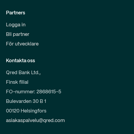
Partners
Logga in
Bli partner
För utvecklare
Kontakta oss
Qred Bank Ltd.,
Finsk filial
FO-nummer: 2868615-5
Bulevarden 30 B 1
00120 Helsingfors
asiakaspalvelu@qred.com