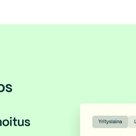
os
hoitus
Yrityslaina