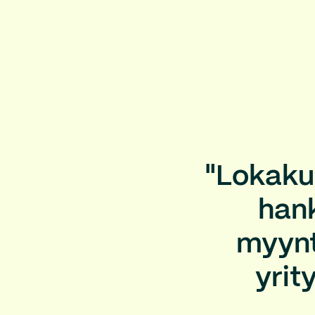
"Lokaku
hank
myynti
yrit