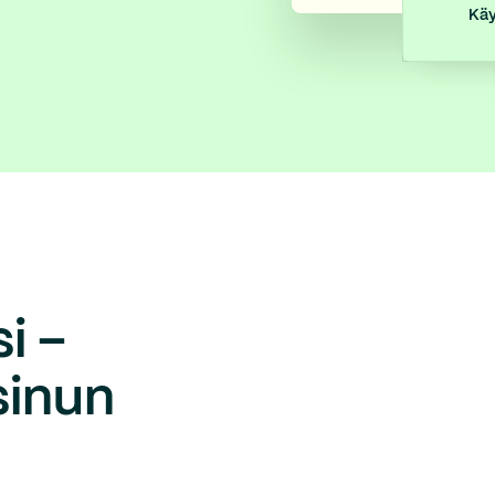
Käy
i –
sinun