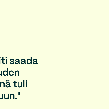
ti saada
auden
nä tuli
uun."