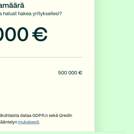
namäärä
a haluat hakea yrityksellesi?
000
€
500 000 €
lökohtaista dataa GDPR:n sekä Qredin
sääntelyn
mukaisesti
.