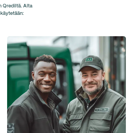
 Qrediltä. Alta
 käytetään: