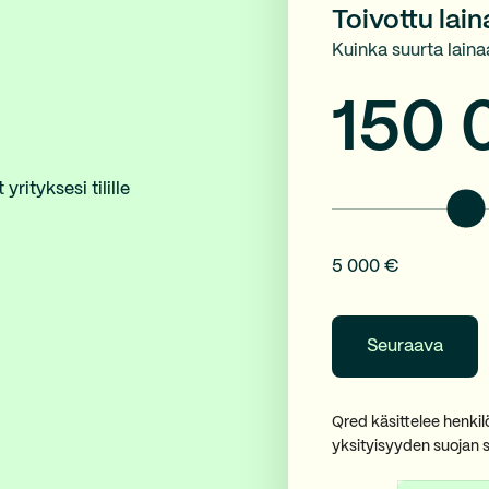
Toivottu lai
Kuinka suurta laina
150 
rityksesi tilille
5 000 €
Qred käsittelee henki
yksityisyyden suojan 