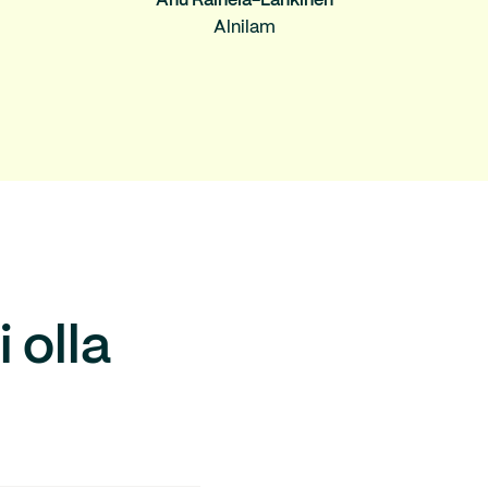
Anu Rainela-Lankinen
Alnilam
 olla