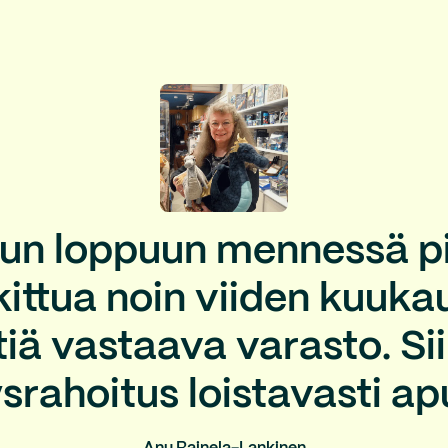
un loppuun mennessä pi
ittua noin viiden kuuk
ä vastaava varasto. Sii
ysrahoitus loistavasti ap