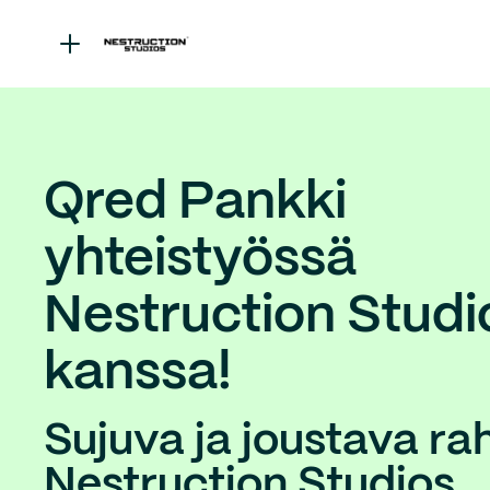
Qred Pankki
yhteistyössä
Nestruction Studi
kanssa!
Sujuva ja joustava ra
Nestruction Studios