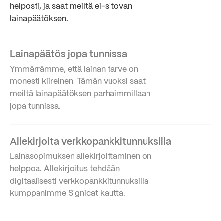
helposti, ja saat meiltä ei-sitovan
lainapäätöksen.
Lainapäätös jopa tunnissa
Ymmärrämme, että lainan tarve on
monesti kiireinen. Tämän vuoksi saat
meiltä lainapäätöksen parhaimmillaan
jopa tunnissa.
Allekirjoita verkkopankkitunnuksilla
Lainasopimuksen allekirjoittaminen on
helppoa. Allekirjoitus tehdään
digitaalisesti verkkopankkitunnuksilla
kumppanimme Signicat kautta.