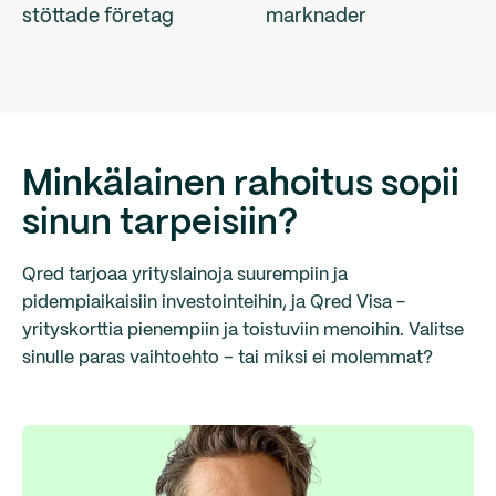
stöttade företag
marknader
Minkälainen rahoitus sopii
sinun tarpeisiin?
Qred tarjoaa yrityslainoja suurempiin ja
pidempiaikaisiin investointeihin, ja Qred Visa -
yrityskorttia pienempiin ja toistuviin menoihin. Valitse
sinulle paras vaihtoehto – tai miksi ei molemmat?