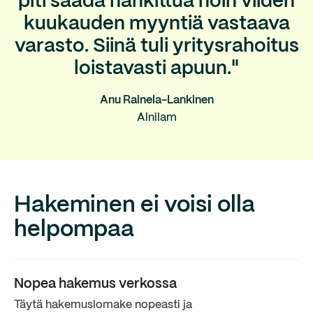
piti saada hankittua noin viiden
kuukauden myyntiä vastaava
varasto. Siinä tuli yritysrahoitus
loistavasti apuun."
Anu Rainela-Lankinen
Alnilam
Hakeminen ei voisi olla
helpompaa
Nopea hakemus verkossa
Täytä hakemuslomake nopeasti ja