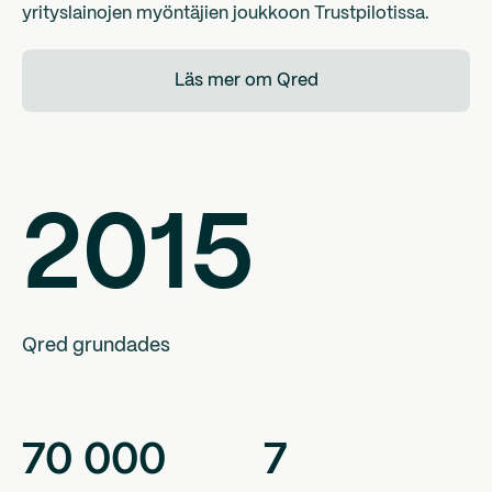
yrityslainojen myöntäjien joukkoon Trustpilotissa.
Läs mer om Qred
2015
Qred grundades
70
000
7