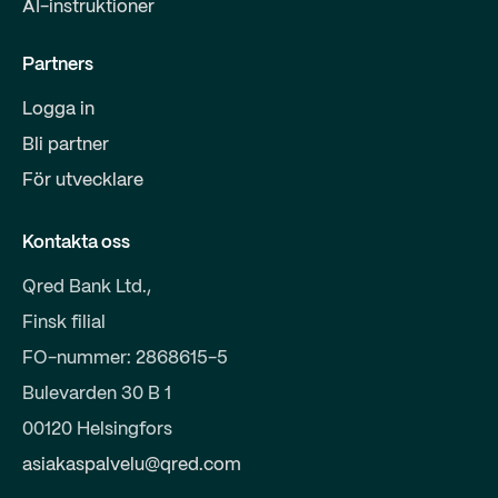
AI-instruktioner
Partners
Logga in
Bli partner
För utvecklare
Kontakta oss
Qred Bank Ltd.,
Finsk filial
FO-nummer: 2868615-5
Bulevarden 30 B 1
00120 Helsingfors
asiakaspalvelu@qred.com