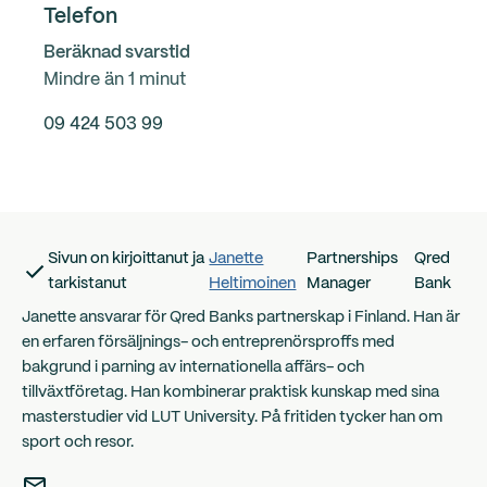
Telefon
Beräknad svarstid
Mindre än 1 minut
09 424 503 99
Sivun on kirjoittanut ja
Janette
Partnerships
Qred
tarkistanut
Heltimoinen
Manager
Bank
Janette ansvarar för Qred Banks partnerskap i Finland. Han är
en erfaren försäljnings- och entreprenörsproffs med
bakgrund i parning av internationella affärs- och
tillväxtföretag. Han kombinerar praktisk kunskap med sina
masterstudier vid LUT University. På fritiden tycker han om
sport och resor.