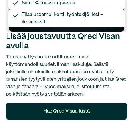
Saat 1% maksutapaetua
Tilaa useampi kortti työntekijöillesi –
ilmaiseksi!
Lisää joustavuutta Qred Visan
avulla
Tutustu yritysluottokorttiimme: Laajat
käyttömahdollisuudet, ilman lisäkuluja. Säästä
jokaisella ostoksella maksutapaedun avulla. Liity
tuhansien tyytyväisten yrittäjien joukkoon ja tilaa Qred
Visa jo tänään! Ei vuosimaksua, ei sitoutumista,
pelkästään hyötyä yrittäjän arkeen!
Hae Qred Visaa tästä