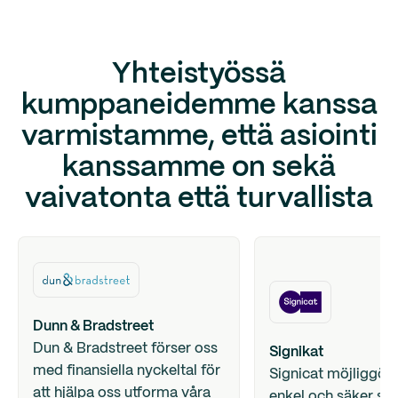
Yhteistyössä
kumppaneidemme kanssa
varmistamme, että asiointi
kanssamme on sekä
vaivatonta että turvallista
Dunn & Bradstreet
Dun & Bradstreet förser oss
Signikat
med finansiella nyckeltal för
Signicat möjliggör
att hjälpa oss utforma våra
enkel och säker sig