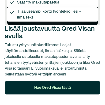
Saat 1% maksutapaetua
Tilaa useampi kortti työntekijöillesi –
ilmaiseksi!
Lisää joustavuutta Qred Visan
avulla
Tutustu yritysluottokorttiimme: Laajat
käyttömahdollisuudet, ilman lisäkuluja. Säästä
jokaisella ostoksella maksutapaedun avulla. Liity
tuhansien tyytyväisten yrittäjien joukkoon ja tilaa Qred
Visa jo tänään! Ei vuosimaksua, ei sitoutumista,
pelkästään hyötyä yrittäjän arkeen!
Hae Qred Visaa tästä