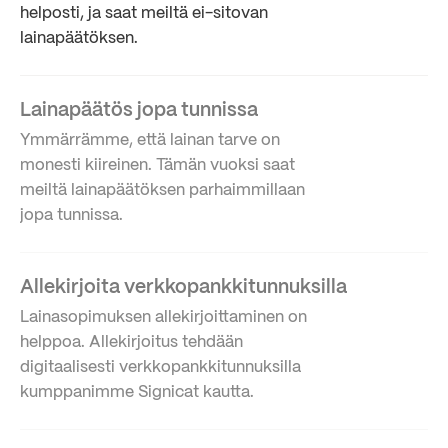
helposti, ja saat meiltä ei-sitovan
lainapäätöksen.
Lainapäätös jopa tunnissa
Ymmärrämme, että lainan tarve on
monesti kiireinen. Tämän vuoksi saat
meiltä lainapäätöksen parhaimmillaan
jopa tunnissa.
Allekirjoita verkkopankkitunnuksilla
Lainasopimuksen allekirjoittaminen on
helppoa. Allekirjoitus tehdään
digitaalisesti verkkopankkitunnuksilla
kumppanimme Signicat kautta.