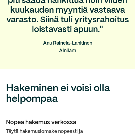
piti saada hankittua noin viiden
kuukauden myyntiä vastaava
varasto. Siinä tuli yritysrahoitus
loistavasti apuun."
Anu Rainela-Lankinen
Alnilam
Hakeminen ei voisi olla
helpompaa
Nopea hakemus verkossa
Täytä hakemuslomake nopeasti ja