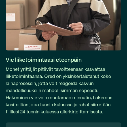
Vie liiketoimintaasi eteenpäin
Monet yrittäjät pitävät tavoitteenaan kasvattaa
liiketoimintaansa. Qred on yksinkertaistanut koko
lainaprosessin, jotta voit reagoida kasvun
mahdollisuuksiin mahdollisimman nopeasti.
Hakeminen vie vain muutaman minuutin, hakemus
käsitellään jopa tunnin kuluessa ja rahat siirretään
tilillesi 24 tunnin kuluessa allerkirjoittamisesta.