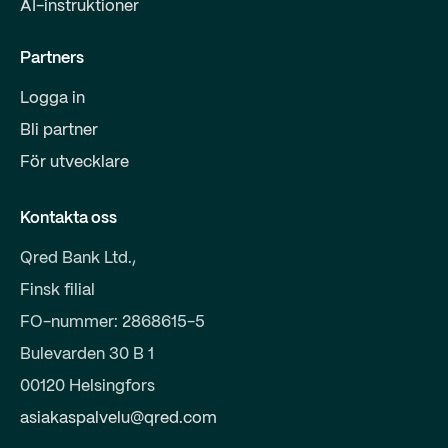
AI-instruktioner
Partners
Logga in
Bli partner
För utvecklare
Kontakta oss
Qred Bank Ltd.,
Finsk filial
FO-nummer: 2868615-5
Bulevarden 30 B 1
00120 Helsingfors
asiakaspalvelu@qred.com