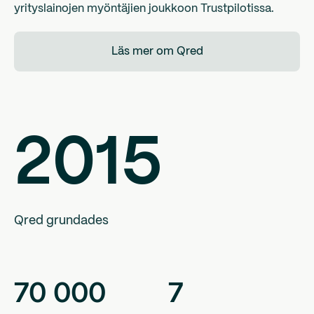
yrityslainojen myöntäjien joukkoon Trustpilotissa.
Läs mer om Qred
2015
Qred grundades
70
000
7