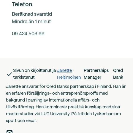
Telefon
Beräknad svarstid
Mindre än 1 minut
09 424 503 99
Sivun on kirjoittanut ja
Janette
Partnerships
Qred
tarkistanut
Heltimoinen
Manager
Bank
Janette ansvarar för Qred Banks partnerskap i Finland. Han är
en erfaren försäljnings- och entreprenörsproffs med
bakgrund i parning av internationella affärs- och
tillväxtföretag. Han kombinerar praktisk kunskap med sina
masterstudier vid LUT University. På fritiden tycker han om
sport och resor.