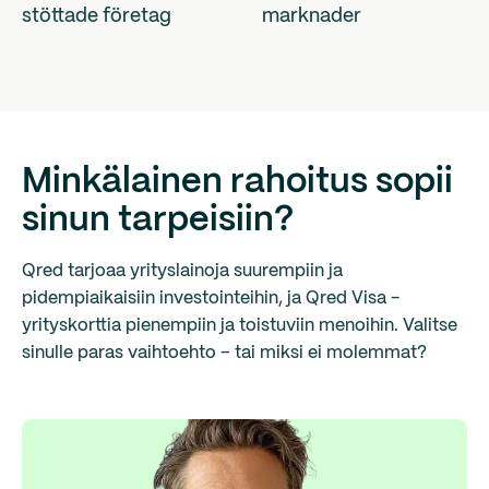
stöttade företag
marknader
Minkälainen rahoitus sopii
sinun tarpeisiin?
Qred tarjoaa yrityslainoja suurempiin ja
pidempiaikaisiin investointeihin, ja Qred Visa -
yrityskorttia pienempiin ja toistuviin menoihin. Valitse
sinulle paras vaihtoehto – tai miksi ei molemmat?