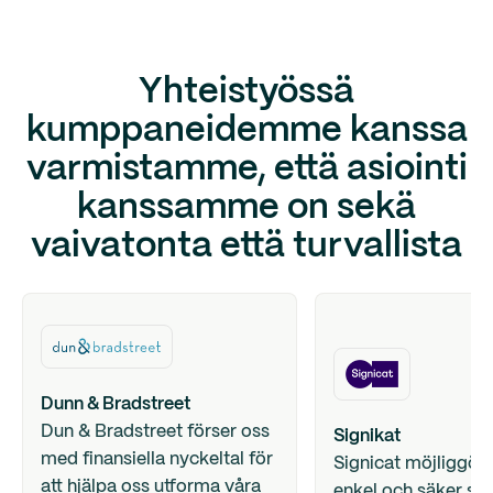
Yhteistyössä
kumppaneidemme kanssa
varmistamme, että asiointi
kanssamme on sekä
vaivatonta että turvallista
Dunn & Bradstreet
Dun & Bradstreet förser oss
Signikat
med finansiella nyckeltal för
Signicat möjliggör
att hjälpa oss utforma våra
enkel och säker sig