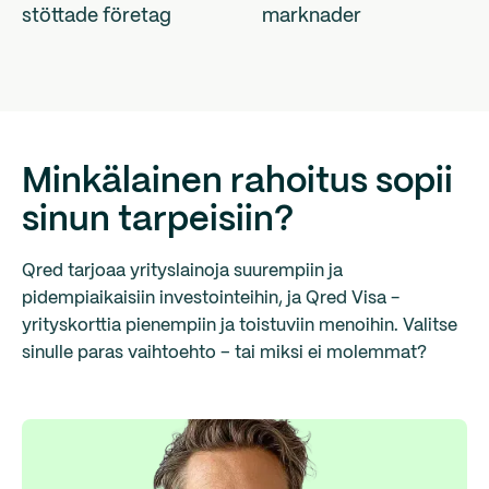
stöttade företag
marknader
Minkälainen rahoitus sopii
sinun tarpeisiin?
Qred tarjoaa yrityslainoja suurempiin ja
pidempiaikaisiin investointeihin, ja Qred Visa -
yrityskorttia pienempiin ja toistuviin menoihin. Valitse
sinulle paras vaihtoehto – tai miksi ei molemmat?