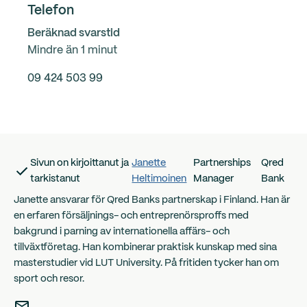
Telefon
Beräknad svarstid
Mindre än 1 minut
09 424 503 99
Sivun on kirjoittanut ja
Janette
Partnerships
Qred
tarkistanut
Heltimoinen
Manager
Bank
Janette ansvarar för Qred Banks partnerskap i Finland. Han är
en erfaren försäljnings- och entreprenörsproffs med
bakgrund i parning av internationella affärs- och
tillväxtföretag. Han kombinerar praktisk kunskap med sina
masterstudier vid LUT University. På fritiden tycker han om
sport och resor.