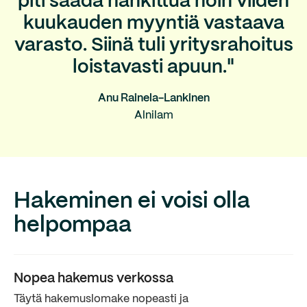
piti saada hankittua noin viiden
kuukauden myyntiä vastaava
varasto. Siinä tuli yritysrahoitus
loistavasti apuun."
Anu Rainela-Lankinen
Alnilam
Hakeminen ei voisi olla
helpompaa
Nopea hakemus verkossa
Täytä hakemuslomake nopeasti ja