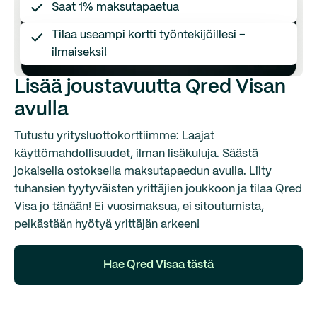
Saat 1% maksutapaetua
Tilaa useampi kortti työntekijöillesi –
ilmaiseksi!
Lisää joustavuutta Qred Visan
avulla
Tutustu yritysluottokorttiimme: Laajat
käyttömahdollisuudet, ilman lisäkuluja. Säästä
jokaisella ostoksella maksutapaedun avulla. Liity
tuhansien tyytyväisten yrittäjien joukkoon ja tilaa Qred
Visa jo tänään! Ei vuosimaksua, ei sitoutumista,
pelkästään hyötyä yrittäjän arkeen!
Hae Qred Visaa tästä