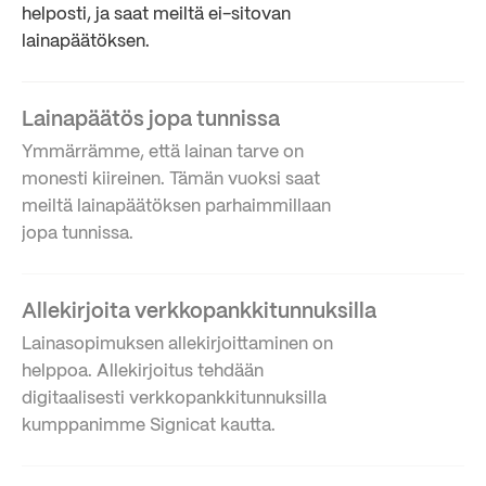
helposti, ja saat meiltä ei-sitovan
lainapäätöksen.
Lainapäätös jopa tunnissa
Ymmärrämme, että lainan tarve on
monesti kiireinen. Tämän vuoksi saat
meiltä lainapäätöksen parhaimmillaan
jopa tunnissa.
Allekirjoita verkkopankkitunnuksilla
Lainasopimuksen allekirjoittaminen on
helppoa. Allekirjoitus tehdään
digitaalisesti verkkopankkitunnuksilla
kumppanimme Signicat kautta.