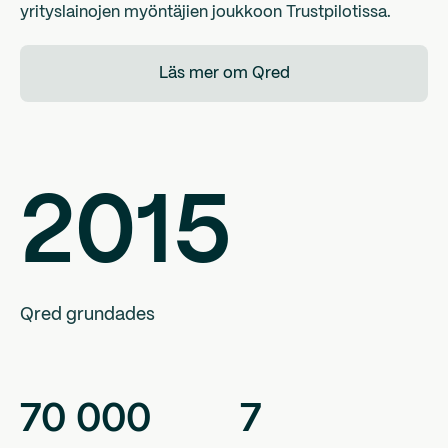
yrityslainojen myöntäjien joukkoon Trustpilotissa.
Läs mer om Qred
2015
Qred grundades
70
000
7