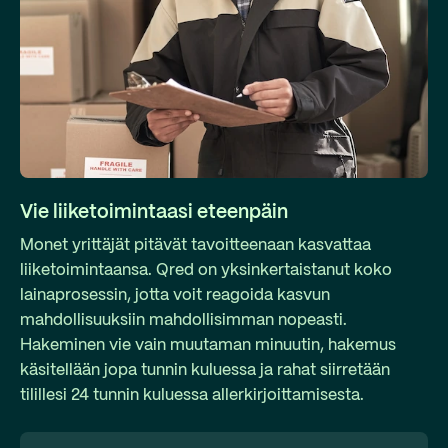
Vie liiketoimintaasi eteenpäin
Monet yrittäjät pitävät tavoitteenaan kasvattaa
liiketoimintaansa. Qred on yksinkertaistanut koko
lainaprosessin, jotta voit reagoida kasvun
mahdollisuuksiin mahdollisimman nopeasti.
Hakeminen vie vain muutaman minuutin, hakemus
käsitellään jopa tunnin kuluessa ja rahat siirretään
tilillesi 24 tunnin kuluessa allerkirjoittamisesta.