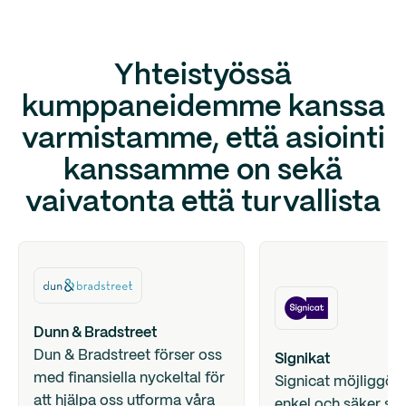
Yhteistyössä
kumppaneidemme kanssa
varmistamme, että asiointi
kanssamme on sekä
vaivatonta että turvallista
Dunn & Bradstreet
Dun & Bradstreet förser oss
Signikat
med finansiella nyckeltal för
Signicat möjliggör
att hjälpa oss utforma våra
enkel och säker sig