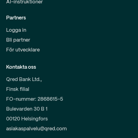
AI-instruktioner
Partners
Logga in
Bli partner
För utvecklare
Kontakta oss
Qred Bank Ltd.,
Finsk filial
FO-nummer: 2868615-5
Bulevarden 30 B 1
00120 Helsingfors
asiakaspalvelu@qred.com