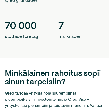
Qred grundades
70
000
7
stöttade företag
marknader
Minkälainen rahoitus sopii
sinun tarpeisiin?
Qred tarjoaa yrityslainoja suurempiin ja
pidempiaikaisiin investointeihin, ja Qred Visa -
yrityskorttia pienempiin ja toistuviin menoihin. Valitse