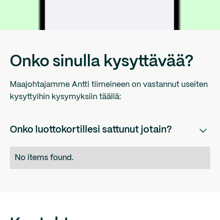
Onko sinulla kysyttävää?
Maajohtajamme Antti tiimeineen on vastannut useiten
kysyttyihin kysymyksiin täällä:
Onko luottokortillesi sattunut jotain?
Olemme pahoillamme, että käyntikortillesi on
No items found.
tapahtunut jotain. Anna meidän auttaa sinua. Aloita
täyttämällä lomake klikkaamalla alla olevaa painiketta
ja kerro meille, mitä tapahtui. Kun olet täyttänyt
lomakkeen, asiakaspalvelutiimimme ottaa sinuun
yhteyttä 3 työpäivän kuluessa. Jos olet kadottanut