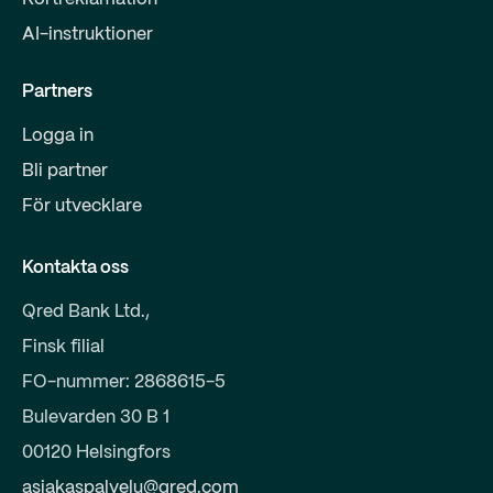
AI-instruktioner
Partners
Logga in
Bli partner
För utvecklare
Kontakta oss
Qred Bank Ltd.,
Finsk filial
FO-nummer: 2868615-5
Bulevarden 30 B 1
00120 Helsingfors
asiakaspalvelu@qred.com