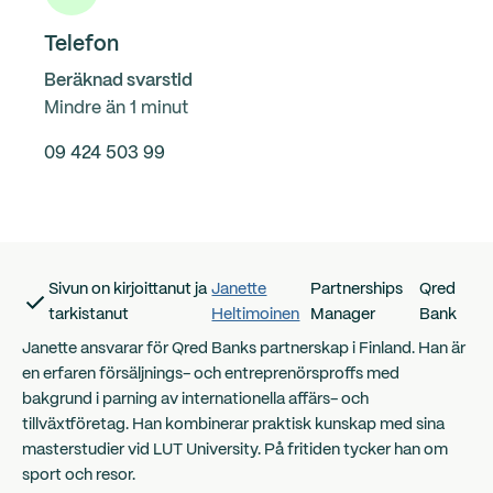
Telefon
Beräknad svarstid
Mindre än 1 minut
09 424 503 99
Sivun on kirjoittanut ja
Janette
Partnerships
Qred
tarkistanut
Heltimoinen
Manager
Bank
Janette ansvarar för Qred Banks partnerskap i Finland. Han är
en erfaren försäljnings- och entreprenörsproffs med
bakgrund i parning av internationella affärs- och
tillväxtföretag. Han kombinerar praktisk kunskap med sina
masterstudier vid LUT University. På fritiden tycker han om
sport och resor.