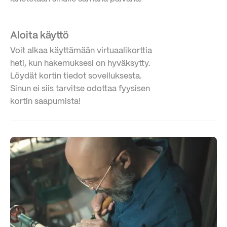
Aloita käyttö
Voit alkaa käyttämään virtuaalikorttia
heti, kun hakemuksesi on hyväksytty.
Löydät kortin tiedot sovelluksesta.
Sinun ei siis tarvitse odottaa fyysisen
kortin saapumista!