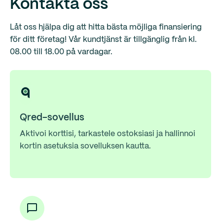
Kontakta oss
korttisi tai se on varastettu: muista lukita korttisi, jotta
muut eivät voi käyttää sitä.
Låt oss hjälpa dig att hitta bästa möjliga finansiering
för ditt företag! Vår kundtjänst är tillgänglig från kl.
Lomakkeeseen
08.00 till 18.00 på vardagar.
Qred-sovellus
Aktivoi korttisi, tarkastele ostoksiasi ja hallinnoi
kortin asetuksia sovelluksen kautta.