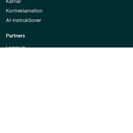
Karriär
Kortreklamation
AI-instruktioner
Partners
Logga in
Bli partner
För utvecklare
Kontakta oss
Qred Bank Ltd.,
Finsk filial
FO-nummer: 2868615-5
Bulevarden 30 B 1