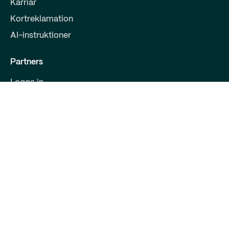
Karriär
Kortreklamation
AI-instruktioner
Partners
Logga in
Bli partner
För utvecklare
Kontakta oss
Qred Bank Ltd.,
Finsk filial
FO-nummer: 2868615-5
Bulevarden 30 B 1