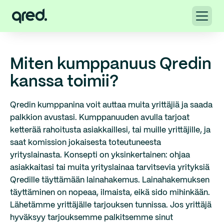
Miten kumppanuus Qredin
kanssa toimii?
Qredin kumppanina voit auttaa muita yrittäjiä ja saada
palkkion avustasi. Kumppanuuden avulla tarjoat
ketterää rahoitusta asiakkaillesi, tai muille yrittäjille, ja
saat komission jokaisesta toteutuneesta
yrityslainasta. Konsepti on yksinkertainen: ohjaa
asiakkaitasi tai muita yrityslainaa tarvitsevia yrityksiä
Qredille täyttämään lainahakemus. Lainahakemuksen
täyttäminen on nopeaa, ilmaista, eikä sido mihinkään.
Lähetämme yrittäjälle tarjouksen tunnissa. Jos yrittäjä
hyväksyy tarjouksemme palkitsemme sinut