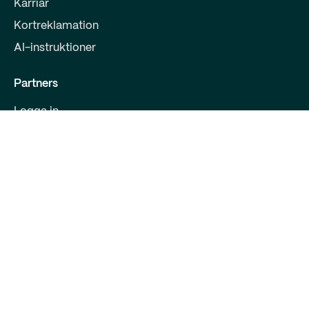
Karriär
Kortreklamation
AI-instruktioner
Partners
Logga in
Bli partner
För utvecklare
Kontakta oss
Qred Bank Ltd.,
Finsk filial
FO-nummer: 2868615-5
Bulevarden 30 B 1