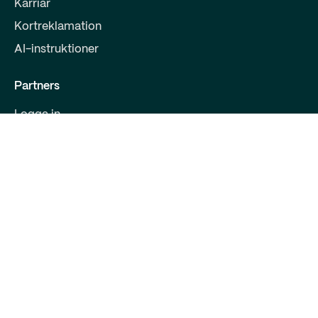
Karriär
Kortreklamation
AI-instruktioner
Partners
Logga in
Bli partner
För utvecklare
Kontakta oss
Qred Bank Ltd.,
Finsk filial
FO-nummer: 2868615-5
Bulevarden 30 B 1