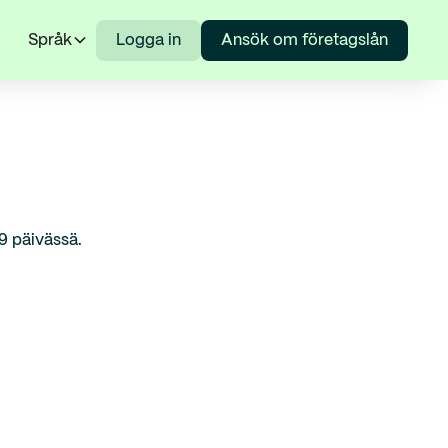
Språk
Logga in
Ansök om företagslån
-9 päivässä.