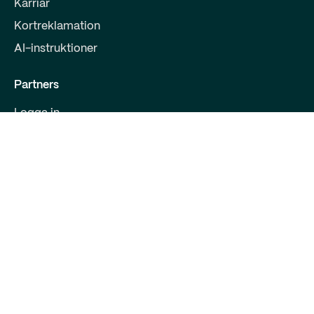
Karriär
Kortreklamation
AI-instruktioner
Partners
Logga in
Bli partner
För utvecklare
Kontakta oss
Qred Bank Ltd.,
Finsk filial
FO-nummer: 2868615-5
Bulevarden 30 B 1