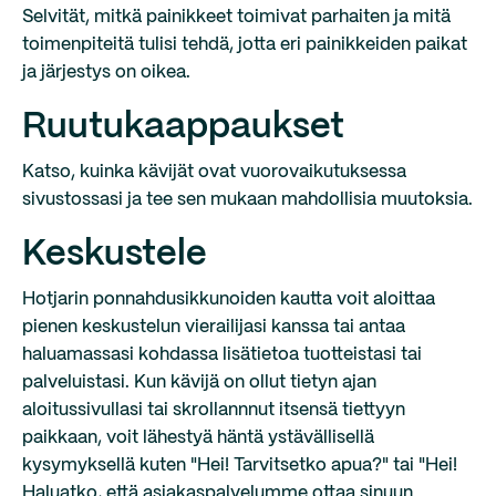
Selvität, mitkä painikkeet toimivat parhaiten ja mitä
toimenpiteitä tulisi tehdä, jotta eri painikkeiden paikat
ja järjestys on oikea.
Ruutukaappaukset
Katso, kuinka kävijät ovat vuorovaikutuksessa
sivustossasi ja tee sen mukaan mahdollisia muutoksia.
Keskustele
Hotjarin ponnahdusikkunoiden kautta voit aloittaa
pienen keskustelun vierailijasi kanssa tai antaa
haluamassasi kohdassa lisätietoa tuotteistasi tai
palveluistasi. Kun kävijä on ollut tietyn ajan
aloitussivullasi tai skrollannnut itsensä tiettyyn
paikkaan, voit lähestyä häntä ystävällisellä
kysymyksellä kuten "Hei! Tarvitsetko apua?" tai "Hei!
Haluatko, että asiakaspalvelumme ottaa sinuun