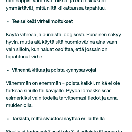
että nappisi värit ovat oikeat ja että asiakkaat
ymmärtävät, mitä niitä klikattaessa tapahtuu.
Tee selkeät virheilmoitukset
Käytä vihreää ja punaista loogisesti. Punainen näkyy
hyvin, mutta älä käytä sitä huomiovärinä aina vaan
vain silloin, kun haluat osoittaa, että jossain on
tapahtunut virhe.
Vähennä kitkaa ja poista kynnysarvoja!
Vähemmän on enemmän - poista kaikki, mikä ei ole
tärkeää sinulle tai kävijälle. Pyydä lomakkeissasi
esimerkiksi vain todella tarvitsemasi tiedot ja anna
muiden olla.
Tarkista, miltä sivustosi näyttää eri laitteilla