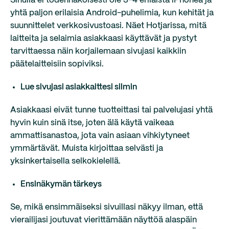
Sinulla ei todennäköisesti ole 3-4 erilaista iPhonea ja
yhtä paljon erilaisia Android-puhelimia, kun kehität ja
suunnittelet verkkosivustoasi. Näet Hotjarissa, mitä
laitteita ja selaimia asiakkaasi käyttävät ja pystyt
tarvittaessa näin korjailemaan sivujasi kaikkiin
päätelaitteisiin sopiviksi.
Lue sivujasi asiakkaittesi silmin
Asiakkaasi eivät tunne tuotteittasi tai palvelujasi yhtä
hyvin kuin sinä itse, joten älä käytä vaikeaa
ammattisanastoa, jota vain asiaan vihkiytyneet
ymmärtävät. Muista kirjoittaa selvästi ja
yksinkertaisella selkokielellä.
Ensinäkymän tärkeys
Se, mikä ensimmäiseksi sivuillasi näkyy ilman, että
vierailijasi joutuvat vierittämään näyttöä alaspäin