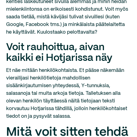
kenties laskeutuneet sivulla alemmas ja mihin heidän
mielenkiintonsa on erikoisesti kohdistunut. Voit myös
saada tietää, mistä kävijäsi tulivat sivuillesi (kuten
Google, Facebook tms.) ja minkälaista päätelaitetta
he käyttävät. Kuulostaako pelottavalta?
Voit rauhoittua, aivan
kaikki ei Hotjarissa näy
Et näe mitään henkilökohtaista. Et pääse näkemään
vierailijasi henkilötietoja mahdollisen
sisäänkirjautumisen yhteydessä, Y-tunnuksia,
salasanoja tai muita arkoja tietoja. Talletuksen alla
olevan henkilön täyttäessä näitä tietojaan teksti
korvautuu Hotjarissa tähdillä, jolloin henkilökohtaiset
tiedot on ja pysyvät salassa.
Mitä voit sitten tehdä