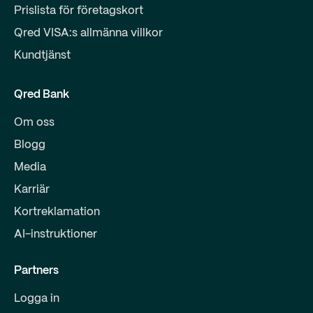
Prislista för företagskort
Qred VISA:s allmänna villkor
Kundtjänst
Qred Bank
Om oss
Blogg
Media
Karriär
Kortreklamation
AI-instruktioner
Partners
Logga in