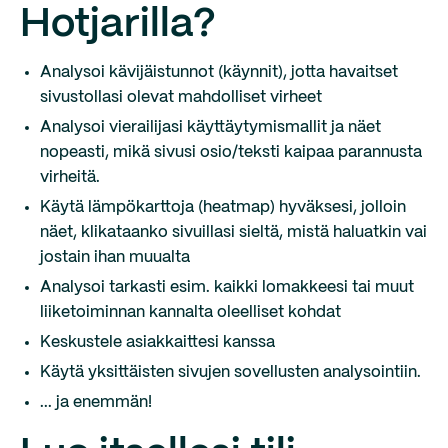
Hotjarilla?
Analysoi kävijäistunnot (käynnit), jotta havaitset
sivustollasi olevat mahdolliset virheet
Analysoi vierailijasi käyttäytymismallit ja näet
nopeasti, mikä sivusi osio/teksti kaipaa parannusta
virheitä.
Käytä lämpökarttoja (heatmap) hyväksesi, jolloin
näet, klikataanko sivuillasi sieltä, mistä haluatkin vai
jostain ihan muualta
Analysoi tarkasti esim. kaikki lomakkeesi tai muut
liiketoiminnan kannalta oleelliset kohdat
Keskustele asiakkaittesi kanssa
Käytä yksittäisten sivujen sovellusten analysointiin.
... ja enemmän!