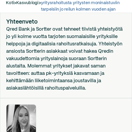
Koti
>
Kasvublogi
>
yritysrahoitusta yritysten moninaistuviin
tarpeisiin jo reilun kolmen vuoden ajan
Yhteenveto
Qred Bank ja Sortter ovat tehneet tiivistä yhteistyötä
jo yli kolme vuotta tarjoten suomalaisille yrityksille
helppoja ja digitaalisia rahoitusratkaisuja. Yhteistyön
ansiosta Sortterin asiakkaat voivat hakea Qredin
vakuudettomia yrityslainoja suoraan Sortterin
alustalta. Molemmat yritykset jakavat saman
tavoitteen: auttaa pk-yrityksiä kasvamaan ja
kehittämään liiketoimintaansa joustavilla ja
asiakaslähtöisillä rahoituspalveluilla.