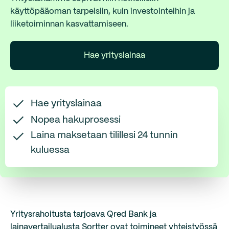
käyttöpääoman tarpeisiin, kuin investointeihin ja
liiketoiminnan kasvattamiseen.
Hae yrityslainaa
Hae yrityslainaa
Nopea hakuprosessi
Laina maksetaan tilillesi 24 tunnin
kuluessa
Yritysrahoitusta tarjoava Qred Bank ja
lainavertailualusta Sortter ovat toimineet yhteistyössä