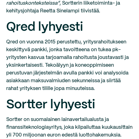
rahoituskonteksteissa”
, Sortterin liiketoiminta- ja
kehitysjohtaja Reetta Sinelampi tiivistää.
Qred lyhyesti
Qred on vuonna 2015 perustettu, yritysrahoitukseen
keskittyvä pankki, jonka tavoitteena on tukea pk-
yritysten kasvua tarjoamalla rahoitusta joustavasti ja
yksinkertaisesti. Tekoälyyn ja koneoppimiseen
perustuvan järjestelmän avulla pankki voi analysoida
asiakkaan maksuvalmiuden sekunneissa ja siirtää
rahat yrityksen tilille jopa minuuteissa.
Sortter lyhyesti
Sortter on suomalainen lainavertailualusta ja
finanssiteknologiayritys, joka kilpailuttaa kuukausittain
yli 700 miljoonan euron edestä luottohakemuksia.