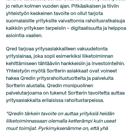
jo reilun kolmen vuoden ajan. Pitkäaikaisen ja tiiviin
yhteistyön keskeinen tavoite on ollut tarjota
suomalaisille yrityksille vaivattomia rahoitusratkaisuja
kaikkiin yrityksen tarpeisiin – digitaalisuutta ja helppoa
asiointia vaalien.
Qred tarjoaa yritysasiakkailleen vakuudetonta
yrityslainaa, joka sopii esimerkiksi liiketoiminnan
kehittämiseen tähtääviin hankkeisiin ja investointeihin.
Yhteistyön myötä Sortterin asiakkaat ovat voineet
hakea Qredin yritysrahoitustuotteita ja palveluita
Sortterin alustalla. Qredin monipuolinen
palvelutarjoama on tukenut Sortterin tavoitetta auttaa
yritysasiakkaita erilaisissa rahoitustarpeissa.
“Qredin tärkein tavoite on auttaa yrityksiä heidän
liiketoiminnassaan olemalla ketterämpi kuin useat
muut toimijat. Pyrkimyksenämme on, että yhä