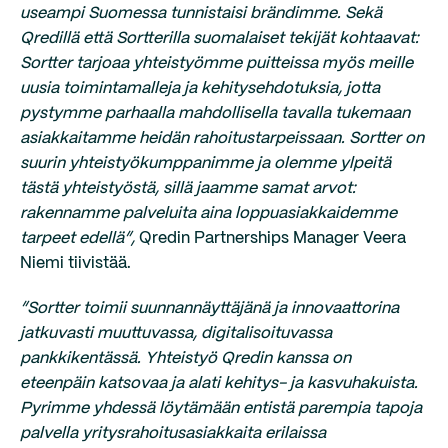
useampi Suomessa tunnistaisi brändimme. Sekä
Qredillä että Sortterilla suomalaiset tekijät kohtaavat:
Sortter tarjoaa yhteistyömme puitteissa myös meille
uusia toimintamalleja ja kehitysehdotuksia, jotta
pystymme parhaalla mahdollisella tavalla tukemaan
asiakkaitamme heidän rahoitustarpeissaan. Sortter on
suurin yhteistyökumppanimme ja olemme ylpeitä
tästä yhteistyöstä, sillä jaamme samat arvot:
rakennamme palveluita aina loppuasiakkaidemme
tarpeet edellä”,
Qredin Partnerships Manager Veera
Niemi tiivistää.
“Sortter toimii suunnannäyttäjänä ja innovaattorina
jatkuvasti muuttuvassa, digitalisoituvassa
pankkikentässä. Yhteistyö Qredin kanssa on
eteenpäin katsovaa ja alati kehitys- ja kasvuhakuista.
Pyrimme yhdessä löytämään entistä parempia tapoja
palvella yritysrahoitusasiakkaita erilaissa