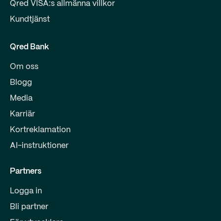
Qred VISA:s allmänna villkor
Kundtjänst
Qred Bank
Om oss
Blogg
Media
Karriär
Kortreklamation
AI-instruktioner
Partners
Logga in
Bli partner